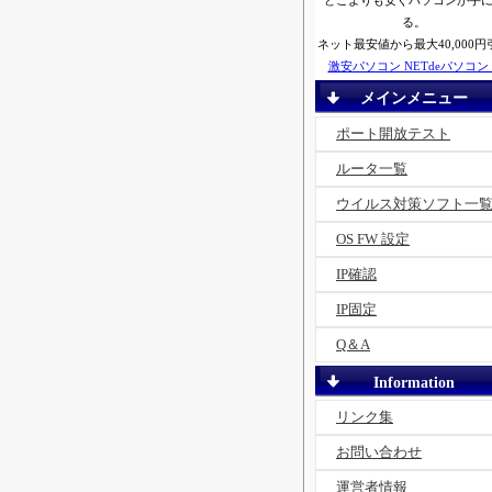
どこよりも安くパソコンが手
る。
ネット最安値から最大40,000円
激安パソコン NETdeパソコン
メインメニュー
ポート開放テスト
ルータ一覧
ウイルス対策ソフト一
OS FW 設定
IP確認
IP固定
Q＆A
Information
リンク集
お問い合わせ
運営者情報