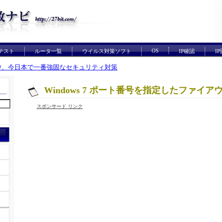
OS
テスト
ルータ一覧
ウイルス対策ソフト
IP確認
I
中、今日本で一番強固なセキュリティ対策
Windows 7 ポート番号を指定したファイ
スポンサード リンク