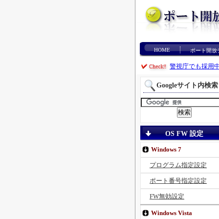
HOME
ポート開放
警視庁でも採用
Googleサイト内検索
OS FW 設定
Windows 7
プログラム指定設定
ポート番号指定設定
FW無効設定
Windows Vista