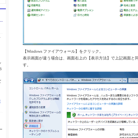
対
【Windows ファイアウォール】をクリック。
表示画面が違う場合は、画面右上の【表示方法】で上記画面と
ッ
す。
B
て
特
ー