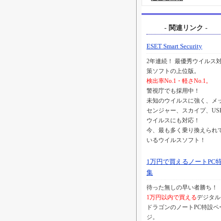
- 関連リンク -
ESET Smart Security
2年連続！ 最優秀ウイルス
策ソフトの上位版。
検出率No.1・軽さNo.1。
警視庁でも採用中！
未知のウイルスに強く、メ
センジャー、スカイプ、US
ウイルスにも対応！
今、最も多く乗り換えられ
いるウイルスソフト！
1万円で買えるノートPC
集
待った無しの早い者勝ち！
1万円以内で買える
デジタル
ドラゴンのノートPC特設ペ
ジ。