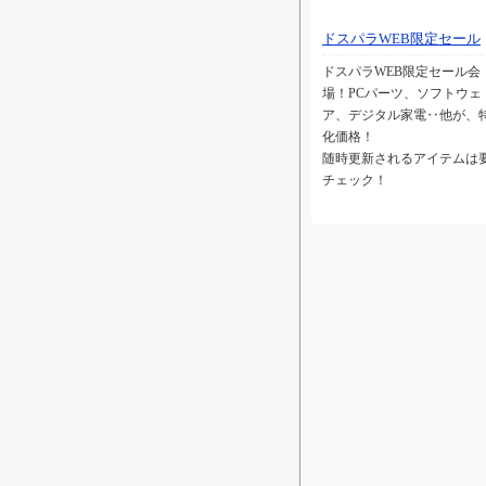
ドスパラWEB限定セール
ドスパラWEB限定セール会
場！PCパーツ、ソフトウェ
ア、デジタル家電‥他が、
化価格！
随時更新されるアイテムは
チェック！