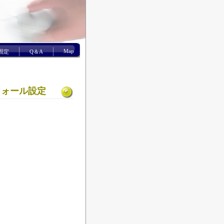
Map
P固定
Q＆A
アウォール設定