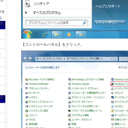
に入
引き
！
【コントロールパネル】をクリック。
覧