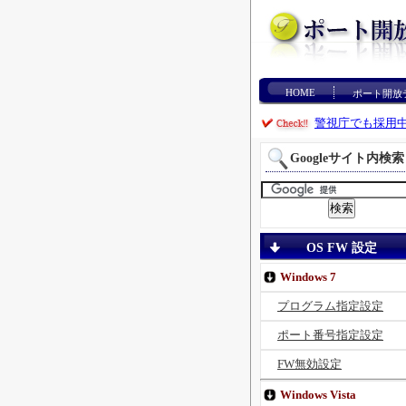
HOME
ポート開放
警視庁でも採用
Googleサイト内検索
OS FW 設定
Windows 7
プログラム指定設定
ポート番号指定設定
FW無効設定
Windows Vista