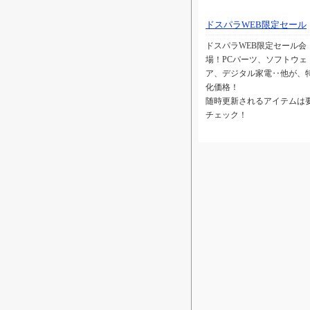
ドスパラWEB限定セール
ドスパラWEB限定セール会
場！PCパーツ、ソフトウェ
ア、デジタル家電‥他が、
化価格！
随時更新されるアイテムは
チェック！