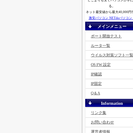
どこよりも安くパソコンが手
る。
ネット最安値から最大40,000円
激安パソコン NETdeパソコン
メインメニュー
ポート開放テスト
ルータ一覧
ウイルス対策ソフト一
OS FW 設定
IP確認
IP固定
Q＆A
Information
リンク集
お問い合わせ
運営者情報