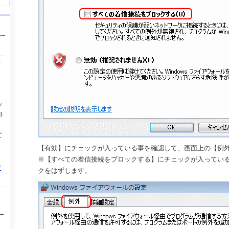
対
ッ
B
て
【有効】にチェックが入っている事を確認して、画面上の【例
※【すべての着信接続をブロックする】にチェックが入ってい
特
クをはずします。
ー