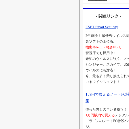
- 関連リンク -
ESET Smart Security
2年連続！ 最優秀ウイルス
策ソフトの上位版。
検出率No.1・軽さNo.1。
警視庁でも採用中！
未知のウイルスに強く、メ
センジャー、スカイプ、US
ウイルスにも対応！
今、最も多く乗り換えられ
いるウイルスソフト！
1万円で買えるノートPC
集
待った無しの早い者勝ち！
1万円以内で買える
デジタル
ドラゴンのノートPC特設ペ
ジ。