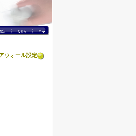
Map
P固定
Q＆A
ァイアウォール設定